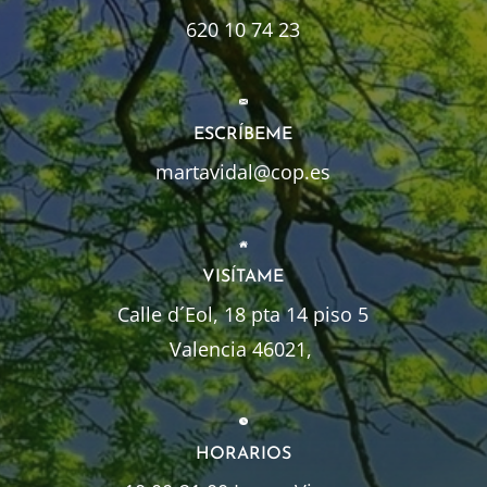
620 10 74 23
ESCRÍBEME
martavidal@cop.es
VISÍTAME
Calle d´Eol, 18 pta 14 piso 5
Valencia 46021,
HORARIOS