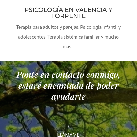
PSICOLOGÍA EN VALENCIA Y
TORRENTE
Terapia para adultos y parejas. Psicología infantil y
adolescentes. Terapia sistémica familiar y mucho
más...
Ponte en contacto conmigo,
estaré encantada de poder
ayudarte
LLÁMAME