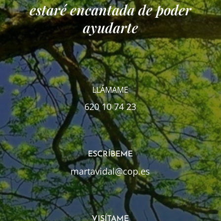
estaré encantada de poder
ayudarte
LLÁMAME
620 10 74 23
ESCRÍBEME
martavidal@cop.es
VISÍTAME