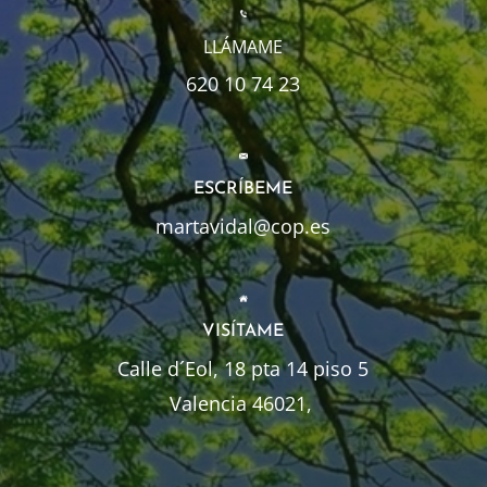
LLÁMAME
620 10 74 23
ESCRÍBEME
martavidal@cop.es
VISÍTAME
Calle d´Eol, 18 pta 14 piso 5
Valencia 46021,