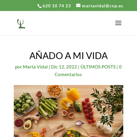
620 10 74 23
martavidal@cop.es
AÑADO A MI VIDA
por
Marta Vidal
|
Dic 12, 2022
|
ÚLTIMOS POSTS
|
0
Comentarios