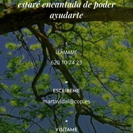
estaré encantada de poder
ayudarte
LLÁMAME
620 10 74 23
ESCRÍBEME
martavidal@cop.es
VISÍTAME