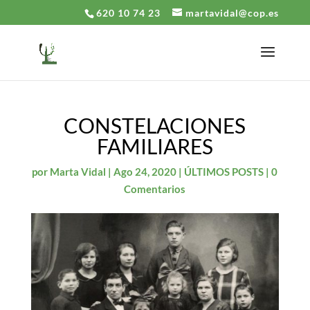
620 10 74 23
martavidal@cop.es
CONSTELACIONES
FAMILIARES
por
Marta Vidal
|
Ago 24, 2020
|
ÚLTIMOS POSTS
|
0
Comentarios