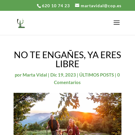
620 10 74 23
martavidal@cop.es
NO TE ENGAÑES, YA ERES
LIBRE
por
Marta Vidal
|
Dic 19, 2023
|
ÚLTIMOS POSTS
|
0
Comentarios