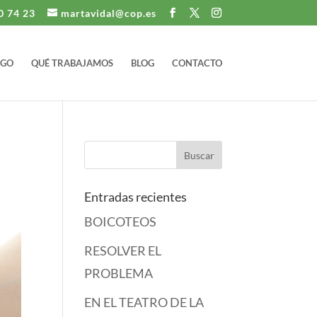
0 74 23
martavidal@cop.es
IGO
QUÉ TRABAJAMOS
BLOG
CONTACTO
Entradas recientes
BOICOTEOS
RESOLVER EL
PROBLEMA
EN EL TEATRO DE LA