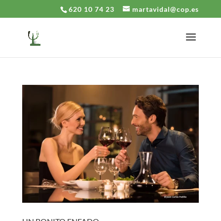
620 10 74 23
martavidal@cop.es