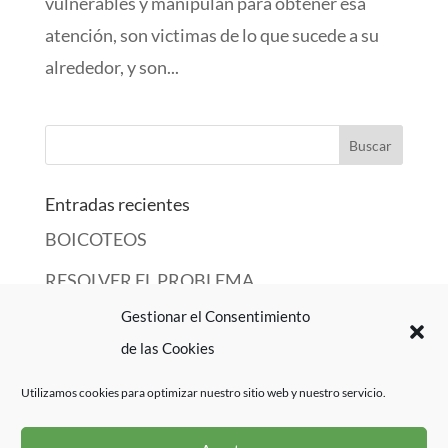
vulnerables y manipulan para obtener esa
atención, son victimas de lo que sucede a su
alrededor, y son...
Entradas recientes
BOICOTEOS
RESOLVER EL PROBLEMA
Gestionar el Consentimiento
EN EL TEATRO DE LA VIDA…
de las Cookies
UN BONITO ENFADO
Utilizamos cookies para optimizar nuestro sitio web y nuestro servicio.
LA PLAYA ME CANSA