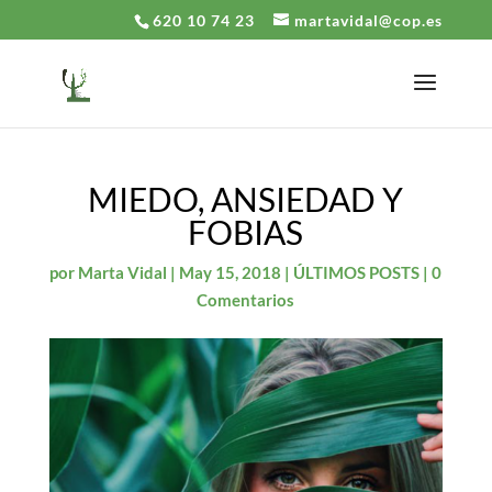
620 10 74 23
martavidal@cop.es
MIEDO, ANSIEDAD Y
FOBIAS
por
Marta Vidal
|
May 15, 2018
|
ÚLTIMOS POSTS
|
0
Comentarios