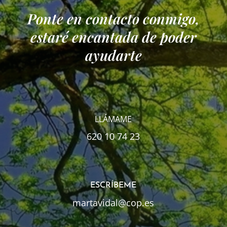
Ponte en contacto conmigo,
estaré encantada de poder
ayudarte
LLÁMAME
620 10 74 23
ESCRÍBEME
martavidal@cop.es