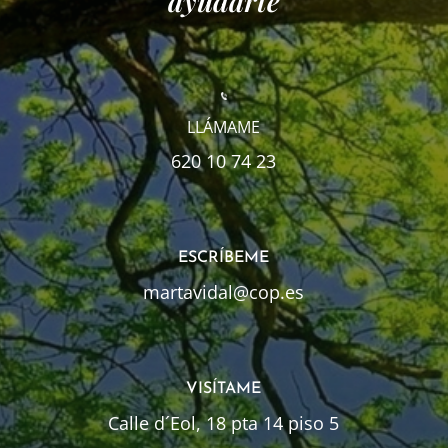
ayudarte
LLÁMAME
620 10 74 23
ESCRÍBEME
martavidal@cop.es
VISÍTAME
Calle d´Eol, 18 pta 14 piso 5